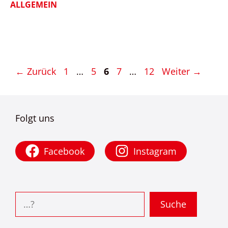
ALLGEMEIN
Seite
Seite
Seite
Seite
Seite
←
Zurück
1
…
5
6
7
…
12
Weiter
→
Folgt uns
Facebook
Instagram
Suchen
Suche